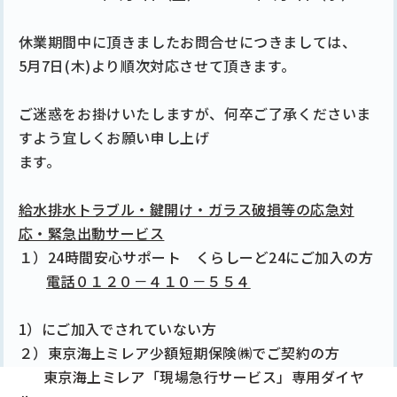
休業期間中に頂きましたお問合せにつきましては、
5月7日
(木
)
より順次対応させて頂きます。
ご迷惑をお掛けいたしますが、何卒ご了承くださいま
すよう宜しくお願い申し上げ
ます。
給水排水トラブル・鍵開け・ガラス破損等の応急対
応・緊急出動サービス
１）
24
時間安心サポート くらしーど
24
にご加入の方
電話０１２０－４１０－５５４
1
）にご加入でされていない方
２）東京海上ミレア少額短期保険㈱でご契約の方
東京海上ミレア「現場急行サービス」専用ダイヤ